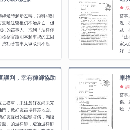
成
轉綠燈時起步左轉，詎料和對
當事
方駕駛送醫後仍不治身亡。但
況，
規則的當事人，找到「法律停
及，
向檢察官證明本起車禍的主因
「法
，成功替當事人爭取到不起
家人
好，
官誤判，幸有律師協助
車
調
當事
傷。
友去搭車，未注意好友尚未完
驗，
油門，致好友當場摔落地面。
續好友提出的巨額賠償，滿腹
看聽」的游律師，透過游律師