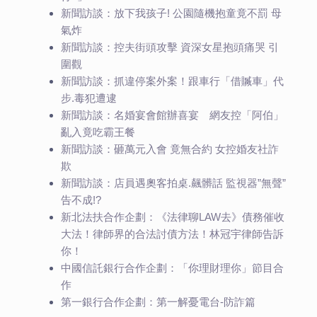
新聞訪談：放下我孩子! 公園隨機抱童竟不罰 母
氣炸
新聞訪談：控夫街頭攻擊 資深女星抱頭痛哭 引
圍觀
新聞訪談：抓違停案外案！跟車行「借贓車」代
步.毒犯遭逮
新聞訪談：名婚宴會館辦喜宴 網友控「阿伯」
亂入竟吃霸王餐
新聞訪談：砸萬元入會 竟無合約 女控婚友社詐
欺
新聞訪談：店員遇奧客拍桌.飆髒話 監視器”無聲”
告不成!?
新北法扶合作企劃：《法律聊LAW去》債務催收
大法！律師界的合法討債方法！林冠宇律師告訴
你！
中國信託銀行合作企劃：「你理財理你」節目合
作
第一銀行合作企劃：第一解憂電台-防詐篇