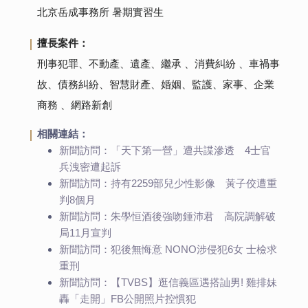
北京岳成事務所 暑期實習生
擅長案件：
刑事犯罪、不動產、遺產、繼承 、消費糾紛 、車禍事
故、債務糾紛、智慧財產、婚姻、監護、家事、企業
商務 、網路新創
相關連結：
新聞訪問：「天下第一營」遭共諜滲透 4士官
兵洩密遭起訴
新聞訪問：持有2259部兒少性影像 黃子佼遭重
判8個月
新聞訪問：朱學恒酒後強吻鍾沛君 高院調解破
局11月宣判
新聞訪問：犯後無悔意 NONO涉侵犯6女 士檢求
重刑
新聞訪問：【TVBS】逛信義區遇搭訕男! 雞排妹
轟「走開」FB公開照片控慣犯