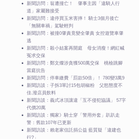
新聞訪問：翁遭撞亡！ 肇事主因「違騎人行
道」家屬難接受
新聞訪問：違停買玉米害摔！ 騎士3個月後亡
「無關車禍」駕駛輕判
新聞訪問：被撞0肇責竟變全肇責 女控遊覽車肇
逃
新聞訪問：殺小姑案再開庭 母女消瘦！網紅喊
冤求交保
新聞訪問：鄭文燦涉貪獲500萬交保 桃檢跳腳
當庭抗告
新聞訪問：停車繳費「罰款50倍」！ 780變3萬9
新聞訪談：子拆3單討15包胡椒粉 父怒態度不
佳.潑店員飲料
新聞訪談：義式冰頂讓違「互不侵犯協議」 57字
代價20萬
新聞訪談：獨家》騎士穿「警用外套」趴趴走
警：舊款107年已更新
新聞訪談：賴老家信託捐公益 藍質疑「違建也
行?」