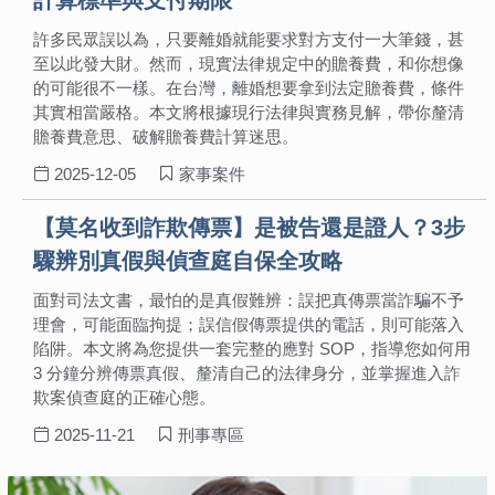
計算標準與支付期限
許多民眾誤以為，只要離婚就能要求對方支付一大筆錢，甚
至以此發大財。然而，現實法律規定中的贍養費，和你想像
的可能很不一樣。在台灣，離婚想要拿到法定贍養費，條件
其實相當嚴格。本文將根據現行法律與實務見解，帶你釐清
贍養費意思、破解贍養費計算迷思。
2025-12-05
家事案件
【莫名收到詐欺傳票】是被告還是證人？3步
驟辨別真假與偵查庭自保全攻略
面對司法文書，最怕的是真假難辨：誤把真傳票當詐騙不予
理會，可能面臨拘提；誤信假傳票提供的電話，則可能落入
陷阱。本文將為您提供一套完整的應對 SOP，指導您如何用
3 分鐘分辨傳票真假、釐清自己的法律身分，並掌握進入詐
欺案偵查庭的正確心態。
2025-11-21
刑事專區