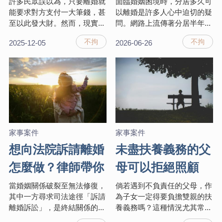
費意思、計算標準
居或未履行義務能
許多民眾誤以為，只要離婚就
面臨婚姻困境時，分居多久可
能要求對方支付一大筆錢，甚
以離婚是許多人心中迫切的疑
與支付期限
離婚嗎？離婚律師
至以此發大財。然而，現實...
問。網路上流傳著分居半年...
帶你看懂判決
不拘
不拘
2025-12-05
2026-06-26
家事案件
家事案件
想向法院訴請離婚
未盡扶養義務的父
怎麼做？律師帶你
母可以拒絕照顧
看聲請離婚流程、
嗎？什麼情況可聲
當婚姻關係破裂至無法修復，
倘若遇到不負責任的父母，作
其中一方尋求司法途徑「訴請
為子女一定得要負擔雙親的扶
條件與離婚判決重
請免除或減輕扶養
離婚訴訟」，是終結關係的...
養義務嗎？這種情況尤其常...
點
義務？