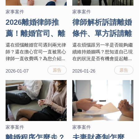
家事案件
家事案件
2026離婚律師推
律師解析訴請離婚
薦！離婚官司、離
條件、單方訴請離
婚律師費用要多
婚與離婚十大要
還在煩惱離婚官司遇到兩光律
還在煩惱跟另一半是否能夠繼
師？還在擔心官司一直被黑心
續維持婚姻嗎？想知道自己現
少？諮詢項目/收
件，帶你掌握訴訟
律師一直收費嗎？為您介紹...
在的狀況是否有機會提起離...
費表完整公開！
流程
原告
原告
2026-01-07
2026-01-26
家事案件
家事案件
離婚程序怎麼走？
夫妻財產制怎麼