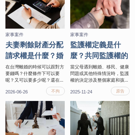
家事案件
家事案件
夫妻剩餘財產分配
監護權定義是什
請求權是什麼？婚
麼？共同監護權的
後財產分配3制度
缺點、改定監護權
在台灣離婚的時候可以跟對方
當父母遇到離婚、移民、健康
要錢嗎？什麼條件下可以要
問題或其他特殊情況時，監護
及處理惡意脫產方
理由與流程完整解
呢？又可以要多少呢？還在...
權的決定涉及整個家庭和孩...
法一次整理
析
不拘
原告
2026-06-26
2025-11-24