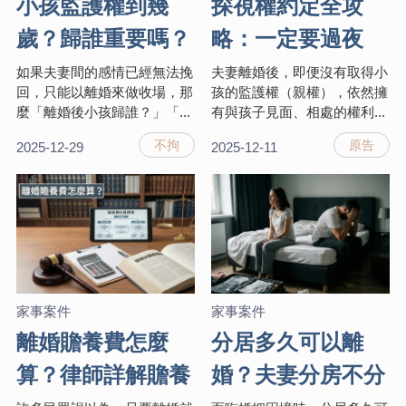
小孩監護權到幾
探視權約定全攻
歲？歸誰重要嗎？
略：一定要過夜
離婚單獨監護權好
嗎？對方不給看小
如果夫妻間的感情已經無法挽
夫妻離婚後，即便沒有取得小
回，只能以離婚來做收場，那
孩的監護權（親權），依然擁
處與判斷標準解析
孩怎麼辦？
麼「離婚後小孩歸誰？」「...
有與孩子見面、相處的權利...
不拘
原告
2025-12-29
2025-12-11
家事案件
家事案件
離婚贍養費怎麼
分居多久可以離
算？律師詳解贍養
婚？夫妻分房不分