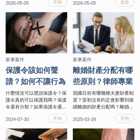
不拘
原告
2026-05-05
2026-05-05
家事案件
家事案件
保護令該如何聲
離婚財產分配有哪
請？如何不讓行為
些原則？律師專業
人繼續騷擾？律師
解析3種夫妻財產
什麼情況可以聲請保護令？保
我國目前有哪幾種夫妻財產制
護令真的可以保護我嗎？保護
度？當初沒有約定會影響到後
一次教會你！
制！
令還有分類？如果保護令通...
續離婚的財產分配嗎？離婚...
不拘
不拘
2024-07-30
2025-03-28