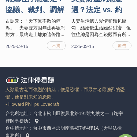
協議、裁判、調解
選？法定 vs. 約
離婚流程與費用一
定，律師案例講解
古語云：「天下無不散的筵
夫妻生活總與愛情和麵包掛
席」，夫妻雙方因無法再容忍
勾，結婚後生活雖然甜蜜，但
次懂！
3分鐘搞懂！
對方，最終走上離婚這條路...
往往總是因為金錢觀而有所...
不拘
原告
2025-09-15
2025-09-15
人類最古老而強烈的情緒，便是恐懼；而最古老最強烈的恐
懼，便是對未知的恐懼。
- Howard Phillips Lovecraft
台北所地址：
台北市松山區復興北路191號九樓之一（翊宇
律師事務所）
台中所地址：
台中市西區忠明南路497號4樓1A（大聖法律
事務所）