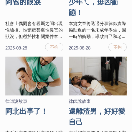
阿爸的眼淚
少年ㄟ，毋凶衝
蹦！
社會上偶爾會有親屬之間出現
本篇文章將透過分享律師實際
性騷擾、性猥褻甚至性侵害的
協助過的一名未成年學生，因
狀況，但礙於性相關案件客...
一時的衝動，導致自己和老...
不拘
不拘
2025-08-28
2025-08-28
律師說故事
律師說故事
阿北出事了！
遠離渣男，好好愛
自己