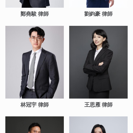
鄭堯駿 律師
劉鈞豪 律師
林冠宇 律師
王思雁 律師