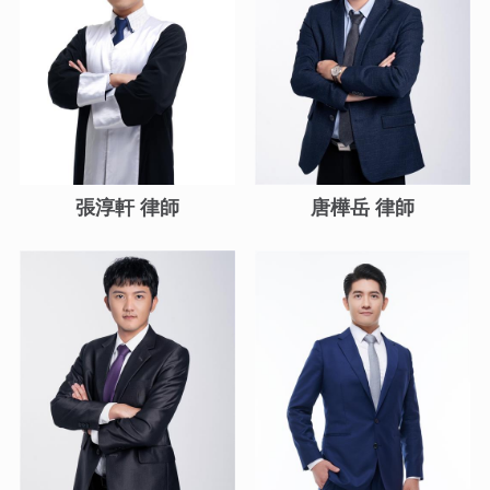
張淳軒 律師
唐樺岳 律師