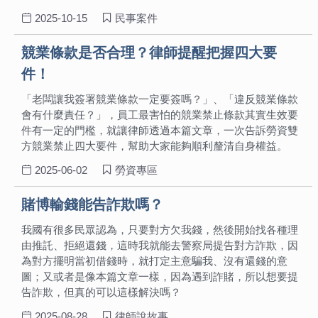
2025-10-15
民事案件
競業條款是否合理？律師提醒把握四大要
件！
「老闆讓我簽署競業條款一定要簽嗎？」、「違反競業條款
會有什麼責任？」，員工最害怕的競業禁止條款其實生效要
件有一定的門檻，就讓律師透過本篇文章，一次告訴勞資雙
方競業禁止四大要件，幫助大家能夠順利釐清自身權益。
2025-06-02
勞資專區
賭博輸錢能告詐欺嗎？
我國有很多民眾認為，只要對方欠我錢，然後開始找各種理
由推託、拒絕還錢，這時我就能去警察局提告對方詐欺，因
為對方擺明當初借錢時，就打定主意騙我、沒有還錢的意
圖；又或者是像本篇文章一樣，因為遇到詐賭，所以想要提
告詐欺，但真的可以這樣解決嗎？
2025-08-28
律師說故事