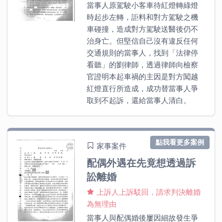
當事人原駕駛小客車待紅燈轉綠燈
時起步左轉，詎料和對方駕駛之機
車碰撞，造成對方駕駛送醫後仍不
治身亡。但堅信自己沒有違反任何
交通規則的當事人，找到「法律停
看聽」的劉律師，透過律師向檢察
官證明本起車禍的主因是對方闖越
紅燈直行所造成，成功替當事人爭
取到不起訴，還給當事人清白。
點我看更多案例
家事案件
配偶外遇在先竟想透過訴
訟離婚
上訴人上訴駁回，請求判決離婚
為無理由
當事人與配偶婚後屢因細故發生爭