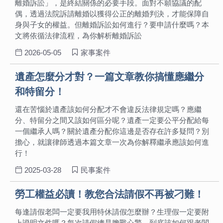
離婚訴訟」，是終結關係的必要手段。面對不願協議的配
偶，透過法院訴請離婚以獲得公正的離婚判決，才能保障自
身與子女的權益。但離婚訴訟如何進行？要申請什麼嗎？本
文將依循法律流程，為你解析離婚訴訟
2026-05-05
家事案件
遺產怎麼分才對？一篇文章教你搞懂應繼分
和特留分！
還在苦惱於遺產該如何分配才不會違反法律規定嗎？應繼
分、特留分之間又該如何區分呢？遺產一定要公平分配給每
一個繼承人嗎？關於遺產分配你這邊是否存在許多疑問？別
擔心，就讓律師透過本篇文章一次為你解釋繼承應該如何進
行！
2025-03-28
民事案件
勞工權益必讀！教您合法請假不再被刁難！
每逢請假老闆一定要我用特休請假怎麼辦？生理假一定要附
上證明文件嗎？每次請假總是膽戰心驚，到底該如何跟老闆