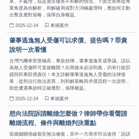
來、不處理，或是過失傷害不和解的情況。下面文章將從專
業角度為你解析，和解破局或對方消極處理時，應如何主動
出擊及應對策略，保障自身權益。
2025-12-24
車禍案件
肇事逃逸無人受傷可以求償、提告嗎？罪責
說明一次看懂
台灣汽機車密度極高，事故頻傳，肇事逃逸常成爭議。誤以
為無人受傷即可直接離開？此舉雖未必涉刑責，仍有行政罰
鍰與民事賠償責任！本文詳解肇事逃逸無人受傷的法律後
果，從刑法行政法差異，到和解策略與求償流程一次說明，
助您遭遇事故時正確應對，保障權益。
2025-12-24
車禍案件
想向法院訴請離婚怎麼做？律師帶你看聲請
離婚流程、條件與離婚判決重點
當婚姻關係破裂至無法修復，其中一方尋求司法途徑「訴請