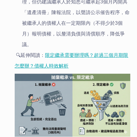
理，但仍建議繼承人於知悉可繼承起3個月內開具
「遺產清冊」陳報法院，以聲請公示催告程序，命
被繼承人的債權人在一定期限內（不得少於3個
月）報明債權，以釐清負債與清償順序，降低爭
議。
🔍️
延伸閱讀：
限定繼承需要辦理嗎？超過三個月期限
怎麼辦？債權人時效解析