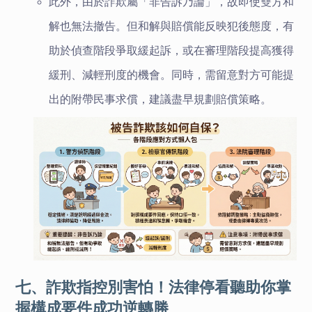
此外，由於詐欺屬「非告訴乃論」，故即使雙方和
解也無法撤告。但和解與賠償能反映犯後態度，有
助於偵查階段爭取緩起訴，或在審理階段提高獲得
緩刑、減輕刑度的機會。同時，需留意對方可能提
出的附帶民事求償，建議盡早規劃賠償策略。
七、詐欺指控別害怕！法律停看聽助你掌
握構成要件成功逆轉勝