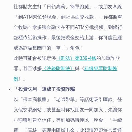
社群貼文主打「日領高薪、簡單跑腿」，或朋友牽線
「到ATM幫忙領現金、到社區面交收款」，你都照單
全收嗎？拿多張金融卡在不同ATM分批提領、到銀行
臨櫃依話術操作，最後把現金交給上游，你可能已經
成為詐騙集團中的「車手」角色！
此時可能會被認定涉
《刑法》第339-4條
的加重詐欺
罪，甚至涉嫌
《洗錢防制法》
與《
組織犯罪防制條
例
》。
「投資失利」還成了投資詐騙
以「保本高報酬」「老師帶單」等話術吸引匯款、登
入假交易網站，或甚至叫你找朋友一同加入，先讓你
小額獲利建立信任，等到加碼時便以「稅金」「手續
費」「審核」等理由阻擋出金，此類情況即符合普通