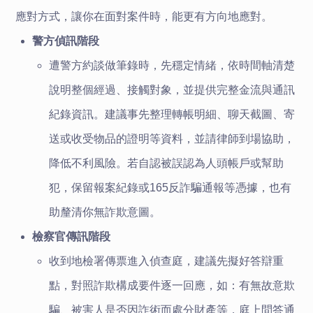
應對方式，讓你在面對案件時，能更有方向地應對。
警方偵訊階段
遭警方約談做筆錄時，先穩定情緒，依時間軸清楚
說明整個經過、接觸對象，並提供完整金流與通訊
紀錄資訊。建議事先整理轉帳明細、聊天截圖、寄
送或收受物品的證明等資料，並請律師到場協助，
降低不利風險。若自認被誤認為人頭帳戶或幫助
犯，保留報案紀錄或165反詐騙通報等憑據，也有
助釐清你無詐欺意圖。
檢察官傳訊階段
收到地檢署傳票進入偵查庭，建議先擬好答辯重
點，對照詐欺構成要件逐一回應，如：有無故意欺
騙、被害人是否因詐術而處分財產等，庭上問答通