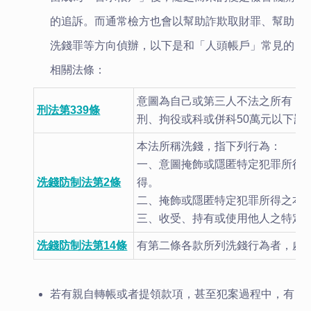
的追訴。而通常檢方也
會以幫助詐欺取財罪、幫助
洗錢罪等方向偵辦，以下是和「人頭帳戶」常見的
相關法條：
意圖為自己或第三人不法之所有，
刑法第339條
刑、拘役或科或併科50萬元以下罰
本法所稱洗錢，指下列行為：
一、意圖掩飾或隱匿特定犯罪所得
洗錢防制法第2條
得。
二、掩飾或隱匿特定犯罪所得之本
三、收受、持有或使用他人之特定
洗錢防制法第14條
有第二條各款所列洗錢行為者，處7
若有親自轉帳或者提領款項，甚至犯案過程中，有