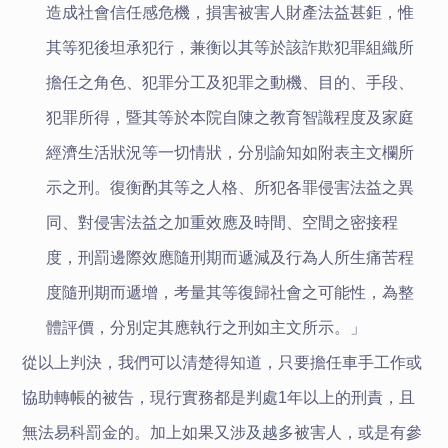
造成社會信任感危機，損害被害人財產法益甚鉅，惟
其等犯後坦承犯行，兼衡以其等於該詐欺犯罪組織所
擔任之角色、犯罪分工及犯罪之動機、目的、手段、
犯罪所得，暨其等於本院自陳之教育智識程度及家庭
經濟生活狀況等一切情狀，分別諭知如附表主文欄所
示之刑。復衡酌其等之人格、所犯各罪侵害法益之異
同、對侵害法益之加重效應及時間、空間之密接程
度，刑罰邊際效應隨刑期而遞減及行為人所生痛苦程
度隨刑期而遞增，考量其等復歸社會之可能性，為整
體評價，分別定其應執行之刑如主文所示。」
從以上判決，我們可以清楚得知道，只要擔任車手工作或
協助轉帳的被告，現行實務都是判處1年以上的刑責，且
無法易科罰金的。加上如果又涉及越多被害人，或是有參