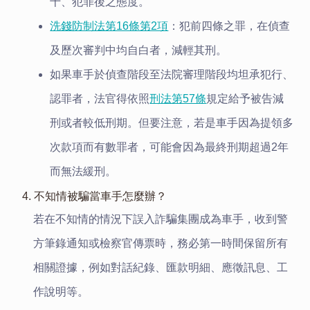
十、犯罪後之態度。
洗錢防制法第16條第2項
：犯前四條之罪，在偵查
及歷次審判中均自白者，減輕其刑。
如果車手於偵查階段至法院審理階段均坦承犯行、
認罪者，法官得依照
刑法第57條
規定給予被告減
刑或者較低刑期。但要注意，若是車手因為提領多
次款項而有數罪者，可能會因為最終刑期超過2年
而無法緩刑。
4. 不知情被騙當車手怎麼辦？
若在不知情的情況下誤入詐騙集團成為車手，收到警
方筆錄通知或檢察官傳票時，務必第一時間保留所有
相關證據，例如對話紀錄、匯款明細、應徵訊息、工
作說明等。