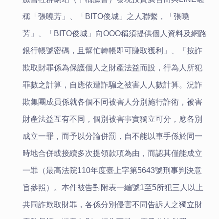
稱「張曉芳」、「BITO俊城」之人聯繫，「張曉
芳」、「BITO俊城」向OOO稱須提供個人資料及網路
銀行帳號密碼，且幫忙轉帳即可賺取獲利」、「按詐
欺取財罪係為保護個人之財產法益而設，行為人所犯
罪數之計算，自應依遭詐騙之被害人人數計算。況詐
欺集團成員係就各個不同被害人分別施行詐術，被害
財產法益互有不同，個別被害事實獨立可分，應各別
成立一罪，而予以分論併罰，自不能以車手係於同一
時地合併或接續多次提領款項為由，而認其僅能成立
一罪（最高法院110年度臺上字第5643號刑事判決意
旨參照）。本件被告對附表一編號1至5所犯三人以上
共同詐欺取財罪，各係分別侵害不同告訴人之獨立財