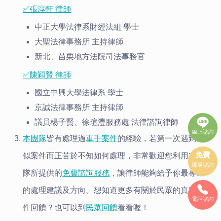
✅張淳軒 律師
中正大學法律系財經法組 學士
大聖法律事務所 主持律師
新北、苗栗地方法院司法事務官
✅陳穎賢 律師
國立中興大學法律系 學士
京誠法律事務所 主持律師
議員楊子賢、徐瑄灃服務處 法律諮詢律師
線上諮詢
本團隊
皆有處理過
車手案件
的經驗，若第一次遇到類
免費
似案件而正苦於不知如何處理，非常歡迎您利用本團
現場諮詢
隊所提供的
免費諮詢服務
，讓律師能夠給予你最專業
的處理建議及方向。想知道更多有關於民眾的真實案
電話諮詢
件回饋？也可以到
民眾回饋
看看喔！