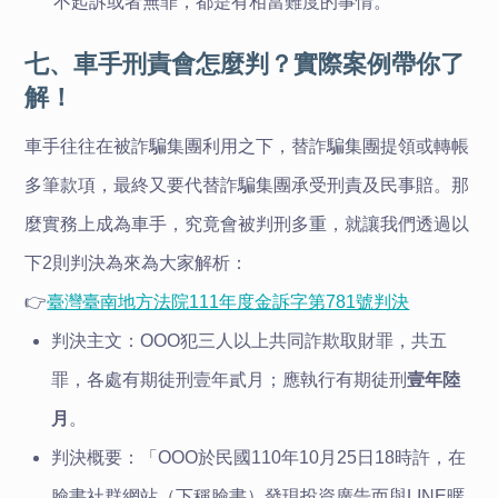
不起訴或者無罪，都是有相當難度的事情。
七、車手刑責會怎麼判？實際案例帶你了
解！
車手往往在被詐騙集團利用之下，替詐騙集團提領或轉帳
多筆款項，最終又要代替詐騙集團承受刑責及民事賠。那
麼實務上成為車手，究竟會被判刑多重，就讓我們透過以
下2則判決為來為大家解析：
👉
臺灣臺南地方法院111年度金訴字第781號判決
判決主文：OOO犯三人以上共同詐欺取財罪，共五
罪，各處有期徒刑壹年貳月；應執行有期徒刑
壹年陸
月
。
判決概要：「OOO於民國110年10月25日18時許，在
臉書社群網站（下稱臉書）發現投資廣告而與LINE暱