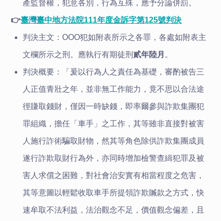
產監督權，犯意各別，行為互殊，應予分論併罰。
👉
臺灣臺中地方法院111年度金訴字第125號判決
判決主文：OOO犯如附表所示之各罪，各處如附表主
文欄所示之刑。應執行有期徒刑
貳年陸月
。
判決概要：「爰以行為人之責任為基礎，審酌被告三
人正值青壯之年，並非無工作能力，竟不思以合法途
徑賺取錢財，僅因一時缺錢，即率爾參與詐欺集團犯
罪組織，擔任「車手」之工作，其等雖非直接對被害
人施行詐術騙取財物，然其等角色除供詐欺集團成員
遂行詐欺取財行為外，亦同時增加檢警查緝犯罪及被
害人求償之困難，對社會治安實有相當程度之危害，
其等意圖以輕鬆收取車手所提領詐欺贓款之方式，快
速牟取不法利益，法治觀念不足，價值觀念偏差，且