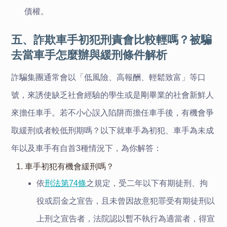
債權。
五、詐欺車手初犯刑責會比較輕嗎？被騙
去當車手怎麼辦與緩刑條件解析
詐騙集團通常會以「低風險、高報酬、輕鬆致富」等口
號，來誘使缺乏社會經驗的學生或是剛畢業的社會新鮮人
來擔任車手。若不小心誤入陷阱而擔任車手後，有機會爭
取緩刑或者較低刑期嗎？以下就車手為初犯、車手為未成
年以及車手有自首3種情況下，為你
解答：
1. 車手初犯有機會緩刑嗎？
依
刑法第74條
之規定，受二年以下有期徒刑、拘
役或罰金之宣告，且未曾因故意犯罪受有期徒刑以
上刑之宣告者，法院認以暫不執行為適當者，得宣